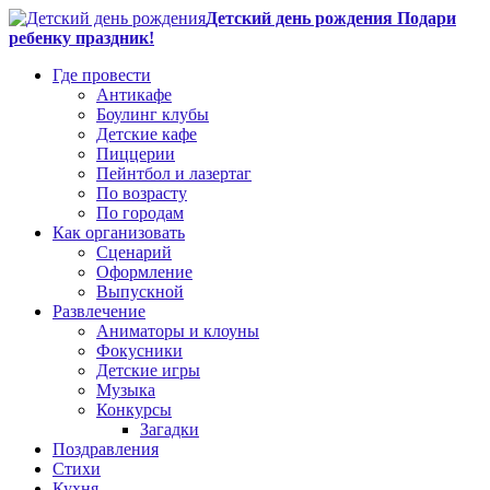
Детский день рождения Подари
ребенку праздник!
Где провести
Антикафе
Боулинг клубы
Детские кафе
Пиццерии
Пейнтбол и лазертаг
По возрасту
По городам
Как организовать
Сценарий
Оформление
Выпускной
Развлечение
Аниматоры и клоуны
Фокусники
Детские игры
Музыка
Конкурсы
Загадки
Поздравления
Стихи
Кухня