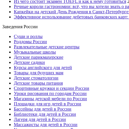
Из чего состоит экзамен TOEFL и как к нему готовиться
Речные короли гастрономии: всё, что вы хотели знать о р
Капкейки на детский День Рождения в Санкт-Петербурге: 
Эффективное использование дебетовых банковских карт:
Заведения России
Суши и роллы
Роддомы России
Развлекательные детские центры
Музыкальные школы
Детские парикмахерские
Детские садики
Курсы английского для детей
Товары для будущих мам
Детские стоматологии
Детские товары питания
Спортивные кружки и секции России
Уроки рисования по городам России
Магазины детской мебели по России
Площадки для игр детей в России
Бассейны для детей в России
Библиотеки для детей в России
Лагеря для детей в России
Массажисты для детей в России