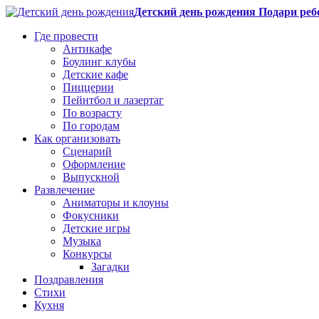
Детский день рождения Подари реб
Где провести
Антикафе
Боулинг клубы
Детские кафе
Пиццерии
Пейнтбол и лазертаг
По возрасту
По городам
Как организовать
Сценарий
Оформление
Выпускной
Развлечение
Аниматоры и клоуны
Фокусники
Детские игры
Музыка
Конкурсы
Загадки
Поздравления
Стихи
Кухня