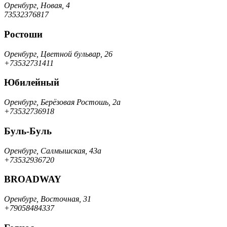
Оренбург, Новая, 4
73532376817
Ростоши
Оренбург, Цветной бульвар, 26
+73532731411
Юбилейный
Оренбург, Берёзовая Ростошь, 2а
+73532736918
Буль-Буль
Оренбург, Салмышская, 43а
+73532936720
BROADWAY
Оренбург, Восточная, 31
+79058484337