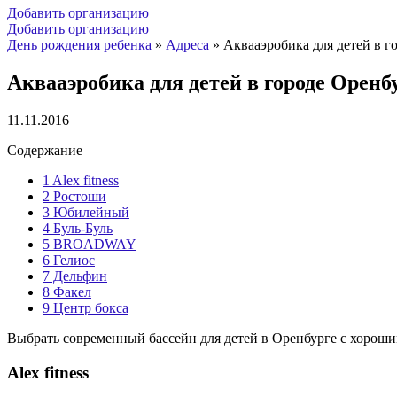
Добавить организацию
Добавить организацию
День рождения ребенка
»
Адреса
»
Аквааэробика для детей в 
Аквааэробика для детей в городе Орен
11.11.2016
Содержание
1
Alex fitness
2
Ростоши
3
Юбилейный
4
Буль-Буль
5
BROADWAY
6
Гелиос
7
Дельфин
8
Факел
9
Центр бокса
Выбрать современный бассейн для детей в Оренбурге с хорош
Alex fitness