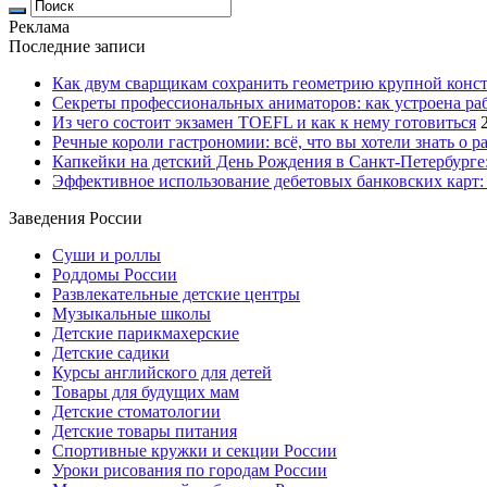
Реклама
Последние записи
Как двум сварщикам сохранить геометрию крупной конс
Секреты профессиональных аниматоров: как устроена ра
Из чего состоит экзамен TOEFL и как к нему готовиться
Речные короли гастрономии: всё, что вы хотели знать о р
Капкейки на детский День Рождения в Санкт-Петербурге: 
Эффективное использование дебетовых банковских карт:
Заведения России
Суши и роллы
Роддомы России
Развлекательные детские центры
Музыкальные школы
Детские парикмахерские
Детские садики
Курсы английского для детей
Товары для будущих мам
Детские стоматологии
Детские товары питания
Спортивные кружки и секции России
Уроки рисования по городам России