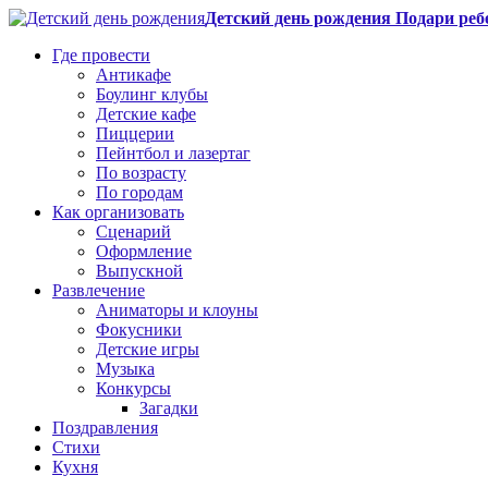
Детский день рождения Подари реб
Где провести
Антикафе
Боулинг клубы
Детские кафе
Пиццерии
Пейнтбол и лазертаг
По возрасту
По городам
Как организовать
Сценарий
Оформление
Выпускной
Развлечение
Аниматоры и клоуны
Фокусники
Детские игры
Музыка
Конкурсы
Загадки
Поздравления
Стихи
Кухня