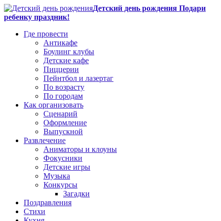
Детский день рождения Подари
ребенку праздник!
Где провести
Антикафе
Боулинг клубы
Детские кафе
Пиццерии
Пейнтбол и лазертаг
По возрасту
По городам
Как организовать
Сценарий
Оформление
Выпускной
Развлечение
Аниматоры и клоуны
Фокусники
Детские игры
Музыка
Конкурсы
Загадки
Поздравления
Стихи
Кухня