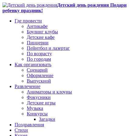
Детский день рождения Подари
ребенку праздник!
Где провести
Антикафе
Боулинг клубы
Детские кафе
Пиццерии
Пейнтбол и лазертаг
По возрасту
По городам
Как организовать
Сценарий
Оформление
Выпускной
Развлечение
Аниматоры и клоуны
Фокусники
Детские игры
Музыка
Конкурсы
Загадки
Поздравления
Стихи
Кухня