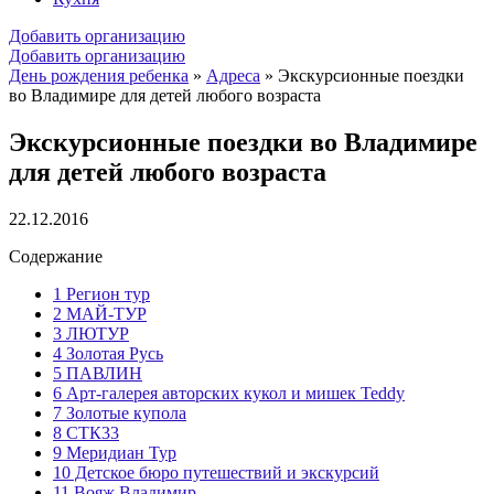
Добавить организацию
Добавить организацию
День рождения ребенка
»
Адреса
»
Экскурсионные поездки
во Владимире для детей любого возраста
Экскурсионные поездки во Владимире
для детей любого возраста
22.12.2016
Содержание
1
Регион тур
2
МАЙ-ТУР
3
ЛЮТУР
4
Золотая Русь
5
ПАВЛИН
6
Арт-галерея авторских кукол и мишек Teddy
7
Золотые купола
8
СТК33
9
Меридиан Тур
10
Детское бюро путешествий и экскурсий
11
Вояж Владимир