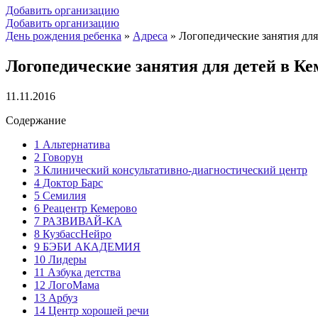
Добавить организацию
Добавить организацию
День рождения ребенка
»
Адреса
»
Логопедические занятия для
Логопедические занятия для детей в Ке
11.11.2016
Содержание
1
Альтернатива
2
Говорун
3
Клинический консультативно-диагностический центр
4
Доктор Барс
5
Семилия
6
Реацентр Кемерово
7
РАЗВИВАЙ-КА
8
КузбассНейро
9
БЭБИ АКАДЕМИЯ
10
Лидеры
11
Азбука детства
12
ЛогоМама
13
Арбуз
14
Центр хорошей речи