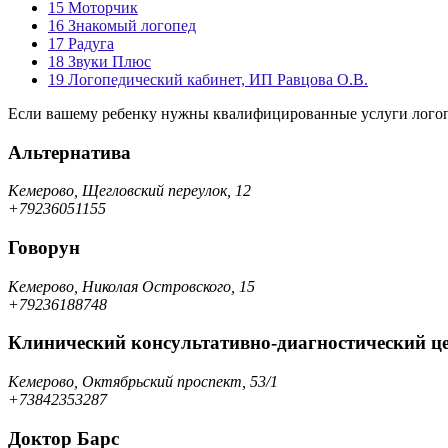
15
Моторчик
16
Знакомый логопед
17
Радуга
18
Звуки Плюс
19
Логопедический кабинет, ИП Равцова О.В.
Если вашему ребенку нужны квалифицированные услуги логопед
Альтернатива
Кемерово, Щегловский переулок, 12
+79236051155
Говорун
Кемерово, Николая Островского, 15
+79236188748
Клинический консультативно-диагностический ц
Кемерово, Октябрьский проспект, 53/1
+73842353287
Доктор Барс