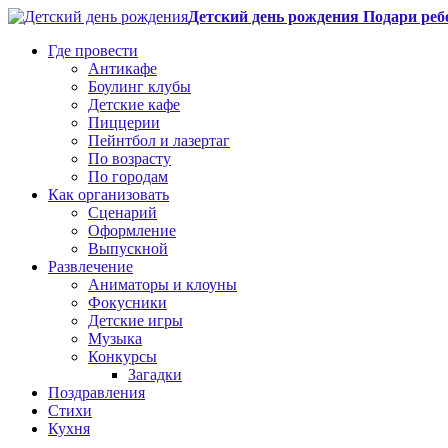
Детский день рождения Подари реб
Где провести
Антикафе
Боулинг клубы
Детские кафе
Пиццерии
Пейнтбол и лазертаг
По возрасту
По городам
Как организовать
Сценарий
Оформление
Выпускной
Развлечение
Аниматоры и клоуны
Фокусники
Детские игры
Музыка
Конкурсы
Загадки
Поздравления
Стихи
Кухня