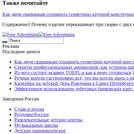
Также почитайте
Как двум сварщикам сохранить геометрию крупной конструкц
Содержание1 Почему изделие перекашивает при сварке с двух с
Реклама
Последние записи
Как двум сварщикам сохранить геометрию крупной конс
Секреты профессиональных аниматоров: как устроена ра
Из чего состоит экзамен TOEFL и как к нему готовиться
Речные короли гастрономии: всё, что вы хотели знать о р
Капкейки на детский День Рождения в Санкт-Петербурге: 
Эффективное использование дебетовых банковских карт:
Заведения России
Суши и роллы
Роддомы России
Развлекательные детские центры
Музыкальные школы
Детские парикмахерские