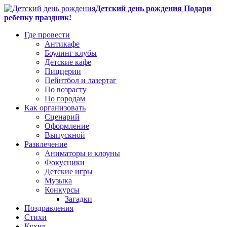
Детский день рождения Подари
ребенку праздник!
Где провести
Антикафе
Боулинг клубы
Детские кафе
Пиццерии
Пейнтбол и лазертаг
По возрасту
По городам
Как организовать
Сценарий
Оформление
Выпускной
Развлечение
Аниматоры и клоуны
Фокусники
Детские игры
Музыка
Конкурсы
Загадки
Поздравления
Стихи
Кухня