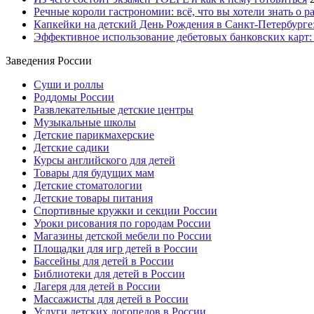
Речные короли гастрономии: всё, что вы хотели знать о р
Капкейки на детский День Рождения в Санкт-Петербурге: 
Эффективное использование дебетовых банковских карт:
Заведения России
Суши и роллы
Роддомы России
Развлекательные детские центры
Музыкальные школы
Детские парикмахерские
Детские садики
Курсы английского для детей
Товары для будущих мам
Детские стоматологии
Детские товары питания
Спортивные кружки и секции России
Уроки рисования по городам России
Магазины детской мебели по России
Площадки для игр детей в России
Бассейны для детей в России
Библиотеки для детей в России
Лагеря для детей в России
Массажисты для детей в России
Услуги детских логопедов в России