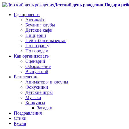
Детский день рождения Подари реб
Где провести
Антикафе
Боулинг клубы
Детские кафе
Пиццерии
Пейнтбол и лазертаг
По возрасту
По городам
Как организовать
Сценарий
Оформление
Выпускной
Развлечение
Аниматоры и клоуны
Фокусники
Детские игры
Музыка
Конкурсы
Загадки
Поздравления
Стихи
Кухня