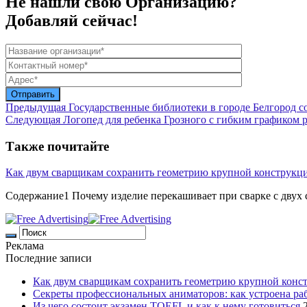
Не нашли свою Организацию?
Добавляй сейчас!
Предыдущая
Государственные библиотеки в городе Белгород с
Следующая
Логопед для ребенка Грозного с гибким графиком 
Также почитайте
Как двум сварщикам сохранить геометрию крупной конструкц
Содержание1 Почему изделие перекашивает при сварке с двух с
Реклама
Последние записи
Как двум сварщикам сохранить геометрию крупной конс
Секреты профессиональных аниматоров: как устроена ра
Из чего состоит экзамен TOEFL и как к нему готовиться