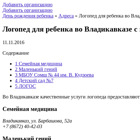
Добавить организацию
Добавить организацию
День рождения ребенка
»
Адреса
»
Логопед для ребенка во Вла
Логопед для ребенка во Владикавказе с
11.11.2016
Содержание
1
Семейная медицина
2
Маленький гений
3
МБОУ Сомш № 44 им. В. Кудзоева
4
Детский сад №7
5
ЛОГОС
Во Владикавказе качественные услуги логопеда предоставляю
Семейная медицина
Владикавказ, ул. Барбашова, 52а
+7 (8672) 40-42-03
Маленький гений