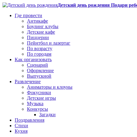
Детский день рождения Подари реб
Где провести
Антикафе
Боулинг клубы
Детские кафе
Пиццерии
Пейнтбол и лазертаг
По возрасту
По городам
Как организовать
Сценарий
Оформление
Выпускной
Развлечение
Аниматоры и клоуны
Фокусники
Детские игры
Музыка
Конкурсы
Загадки
Поздравления
Стихи
Кухня