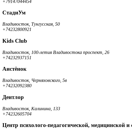
+79147044454
СтадиУм
Владивосток, Тунгусская, 50
+74232800921
Kids Club
Владивосток, 100-летия Владивостока проспект, 26
+74232937151
Аистёнок
Владивосток, Черняховского, 5в
+74232092380
Дентлор
Владивосток, Калинина, 133
+74232605704
Центр психолого-педагогической, медицинской и