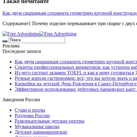
Также почитайте
Как двум сварщикам сохранить геометрию крупной конструкц
Содержание1 Почему изделие перекашивает при сварке с двух с
Реклама
Последние записи
Как двум сварщикам сохранить геометрию крупной конс
Секреты профессиональных аниматоров: как устроена ра
Из чего состоит экзамен TOEFL и как к нему готовиться
Речные короли гастрономии: всё, что вы хотели знать о р
Капкейки на детский День Рождения в Санкт-Петербурге: 
Эффективное использование дебетовых банковских карт:
Заведения России
Суши и роллы
Роддомы России
Развлекательные детские центры
Музыкальные школы
Детские парикмахерские