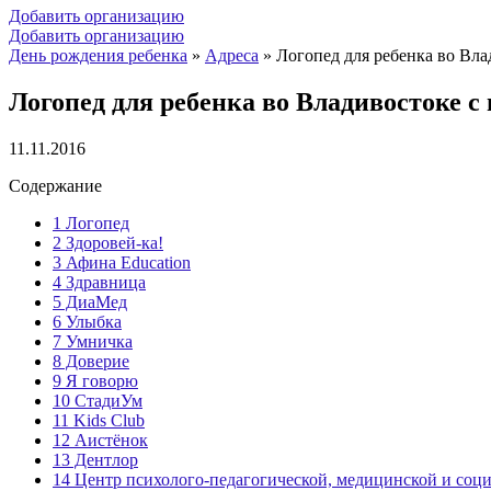
Добавить организацию
Добавить организацию
День рождения ребенка
»
Адреса
»
Логопед для ребенка во Вл
Логопед для ребенка во Владивостоке 
11.11.2016
Содержание
1
Логопед
2
Здоровей-ка!
3
Афина Education
4
Здравница
5
ДиаМед
6
Улыбка
7
Умничка
8
Доверие
9
Я говорю
10
СтадиУм
11
Kids Club
12
Аистёнок
13
Дентлор
14
Центр психолого-педагогической, медицинской и соц