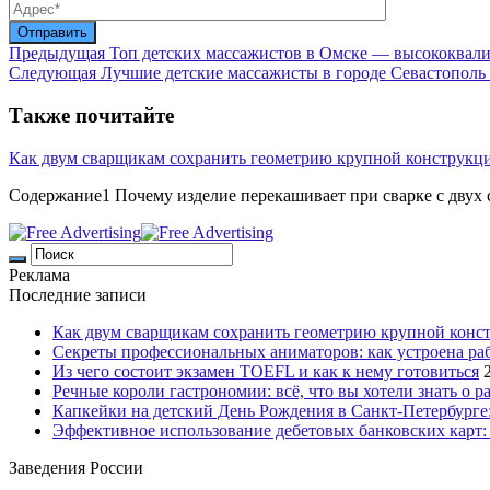
Предыдущая
Топ детских массажистов в Омске — высококвал
Следующая
Лучшие детские массажисты в городе Севастопол
Также почитайте
Как двум сварщикам сохранить геометрию крупной конструкц
Содержание1 Почему изделие перекашивает при сварке с двух с
Реклама
Последние записи
Как двум сварщикам сохранить геометрию крупной конс
Секреты профессиональных аниматоров: как устроена ра
Из чего состоит экзамен TOEFL и как к нему готовиться
Речные короли гастрономии: всё, что вы хотели знать о р
Капкейки на детский День Рождения в Санкт-Петербурге: 
Эффективное использование дебетовых банковских карт:
Заведения России