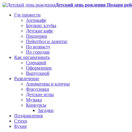
Детский день рождения Подари реб
Где провести
Антикафе
Боулинг клубы
Детские кафе
Пиццерии
Пейнтбол и лазертаг
По возрасту
По городам
Как организовать
Сценарий
Оформление
Выпускной
Развлечение
Аниматоры и клоуны
Фокусники
Детские игры
Музыка
Конкурсы
Загадки
Поздравления
Стихи
Кухня