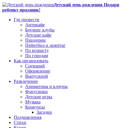
Детский день рождения Подари
ребенку праздник!
Где провести
Антикафе
Боулинг клубы
Детские кафе
Пиццерии
Пейнтбол и лазертаг
По возрасту
По городам
Как организовать
Сценарий
Оформление
Выпускной
Развлечение
Аниматоры и клоуны
Фокусники
Детские игры
Музыка
Конкурсы
Загадки
Поздравления
Стихи
Кухня