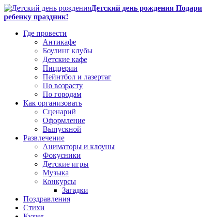
Детский день рождения Подари
ребенку праздник!
Где провести
Антикафе
Боулинг клубы
Детские кафе
Пиццерии
Пейнтбол и лазертаг
По возрасту
По городам
Как организовать
Сценарий
Оформление
Выпускной
Развлечение
Аниматоры и клоуны
Фокусники
Детские игры
Музыка
Конкурсы
Загадки
Поздравления
Стихи
Кухня