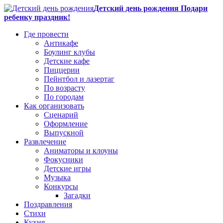
Детский день рождения Подари
ребенку праздник!
Где провести
Антикафе
Боулинг клубы
Детские кафе
Пиццерии
Пейнтбол и лазертаг
По возрасту
По городам
Как организовать
Сценарий
Оформление
Выпускной
Развлечение
Аниматоры и клоуны
Фокусники
Детские игры
Музыка
Конкурсы
Загадки
Поздравления
Стихи
Кухня