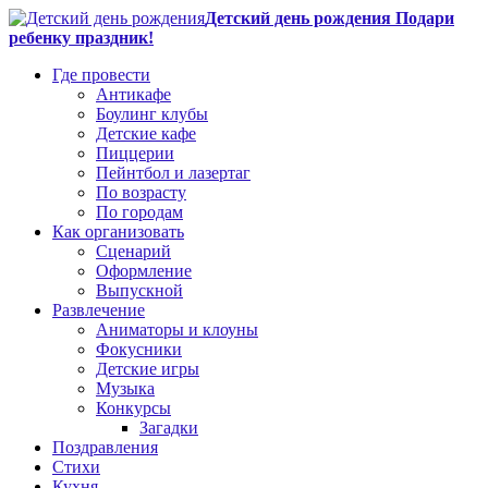
Детский день рождения Подари
ребенку праздник!
Где провести
Антикафе
Боулинг клубы
Детские кафе
Пиццерии
Пейнтбол и лазертаг
По возрасту
По городам
Как организовать
Сценарий
Оформление
Выпускной
Развлечение
Аниматоры и клоуны
Фокусники
Детские игры
Музыка
Конкурсы
Загадки
Поздравления
Стихи
Кухня