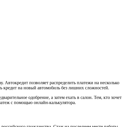
зу.
Автокредит
позволяет распределить платежи на несколько
ь
кредит
на новый
автомобиль
без лишних сложностей.
варительное одобрение, а затем ехать в салон. Тем, кто хочет
платеж с помощью онлайн-калькулятора.
 российского гражданства. Стаж на последнем месте работы —