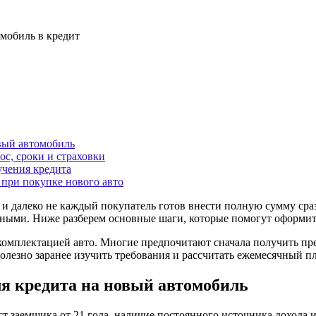
мобиль в кредит
вый автомобиль
ос, сроки и страховки
учения кредита
при покупке нового авто
, и далеко не каждый покупатель готов внести полную
сумму
сра
чными
. Ниже разберем основные шаги, которые помогут
оформит
 комплектацией авто. Многие предпочитают сначала получить пред
полезно заранее изучить требования и рассчитать ежемесячный 
ля
кредита
на новый
автомобиль
т заемщика от 21 года, наличие постоянного источника
дохода
и