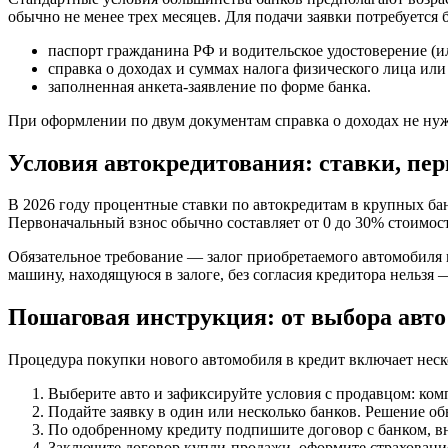
обычно не менее трех месяцев. Для подачи заявки потребуется
паспорт гражданина РФ и водительское удостоверение (
справка о
доходах
и суммах налога физического лица или
заполненная анкета-заявление по форме
банка
.
При оформлении по двум
документам
справка о
доходах
не нуж
Условия
автокредитования: ставки, пер
В 2026 году
процентные
ставки по
автокредитам
в крупных
ба
Первоначальный взнос обычно составляет от 0 до 30% стоимо
Обязательное
требование —
залог
приобретаемого
автомобиля
машину
, находящуюся в
залоге
, без согласия кредитора нельзя
Пошаговая инструкция: от выбора авто
Процедура
покупки
нового
автомобиля
в
кредит
включает неск
Выберите авто и зафиксируйте
условия
с
продавцом:
комп
Подайте заявку в один или несколько
банков
. Решение об
По одобренному
кредиту
подпишите договор с
банком
, 
Заключите договор купли-продажи, оформите страховани