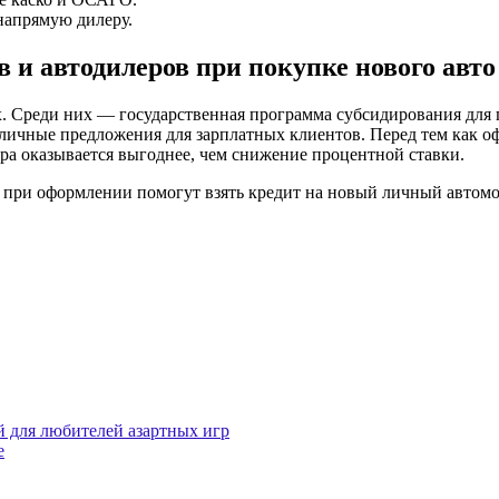
напрямую дилеру.
в
и автодилеров при
покупке
нового авто
х
. Среди них — государственная программа субсидирования для
личные
предложения для зарплатных клиентов. Перед тем как
о
ра оказывается выгоднее, чем снижение
процентной
ставки.
м при оформлении помогут
взять
кредит на новый
личный
автом
й для любителей азартных игр
е