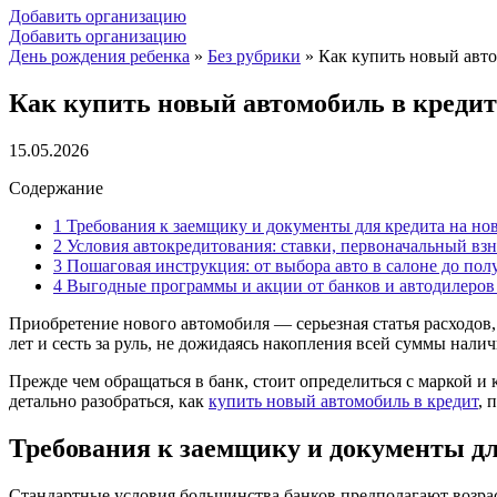
Добавить организацию
Добавить организацию
День рождения ребенка
»
Без рубрики
»
Как купить новый авто
Как купить новый автомобиль в кредит
15.05.2026
Содержание
1
Требования к заемщику и документы для кредита на но
2
Условия автокредитования: ставки, первоначальный взн
3
Пошаговая инструкция: от выбора авто в салоне до пол
4
Выгодные программы и акции от банков и автодилеров 
Приобретение нового
автомобиля
— серьезная статья расходов
лет и сесть за руль, не дожидаясь накопления всей
суммы
нали
Прежде чем обращаться в
банк
, стоит определиться с маркой и
детально разобраться, как
купить новый автомобиль в кредит
, 
Требования к заемщику и документы д
Стандартные
условия
большинства
банков
предполагают возрас