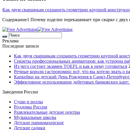
Как двум сварщикам сохранить геометрию крупной конструкц
Содержание1 Почему изделие перекашивает при сварке с двух с
Реклама
Последние записи
Как двум сварщикам сохранить геометрию крупной конс
Секреты профессиональных аниматоров: как устроена ра
Из чего состоит экзамен TOEFL и как к нему готовиться
Речные короли гастрономии: всё, что вы хотели знать о р
Капкейки на детский День Рождения в Санкт-Петербурге: 
Эффективное использование дебетовых банковских карт:
Заведения России
Суши и роллы
Роддомы России
Развлекательные детские центры
Музыкальные школы
Детские парикмахерские
Детские садики