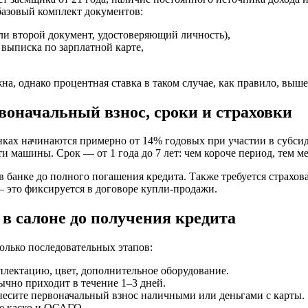
 базовый комплект
документов
:
или второй
документ
, удостоверяющий
личность
),
 выписка по зарплатной
карте
,
на, однако
процентная
ставка в таком случае, как правило, выше
воначальный взнос, сроки и страховки
нках
начинаются примерно от 14% годовых при участии в субсид
сти
машины
. Срок — от 1 года до 7 лет: чем короче период, тем 
в
банке
до полного погашения
кредита
. Также требуется страхо
 — это фиксируется в договоре купли-продажи.
 в салоне до получения
кредита
олько последовательных этапов:
лектацию, цвет, дополнительное оборудование.
ычно приходит в течение 1–3
дней
.
внесите первоначальный взнос
наличными
или
деньгами
с
карты
.
е каско и ОСАГО.