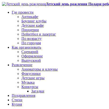
Детский день рождения Подари реб
Где провести
Антикафе
Боулинг клубы
Детские кафе
Пиццерии
Пейнтбол и лазертаг
По возрасту
По городам
Как организовать
Сценарий
Оформление
Выпускной
Развлечение
Аниматоры и клоуны
Фокусники
Детские игры
Музыка
Конкурсы
Загадки
Поздравления
Стихи
Кухня