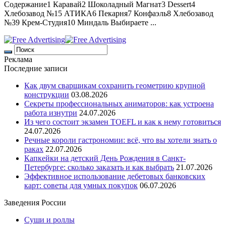
Содержание1 Каравай2 Шоколадный Магнат3 Dessert4
Хлебозавод №15 АТИКА6 Пекарня7 Конфаэль8 Хлебозавод
№39 Крем-Студия10 Миндаль Выбираете ...
Реклама
Последние записи
Как двум сварщикам сохранить геометрию крупной
конструкции
03.08.2026
Секреты профессиональных аниматоров: как устроена
работа изнутри
24.07.2026
Из чего состоит экзамен TOEFL и как к нему готовиться
24.07.2026
Речные короли гастрономии: всё, что вы хотели знать о
раках
22.07.2026
Капкейки на детский День Рождения в Санкт-
Петербурге: сколько заказать и как выбрать
21.07.2026
Эффективное использование дебетовых банковских
карт: советы для умных покупок
06.07.2026
Заведения России
Суши и роллы