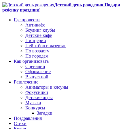
Детский день рождения Подари
ребенку праздник!
Где провести
Антикафе
Боулинг клубы
Детские кафе
Пиццерии
Пейнтбол и лазертаг
По возрасту
По городам
Как организовать
Сценарий
Оформление
Выпускной
Развлечение
Аниматоры и клоуны
Фокусники
Детские игры
Музыка
Конкурсы
Загадки
Поздравления
Стихи
Кухня