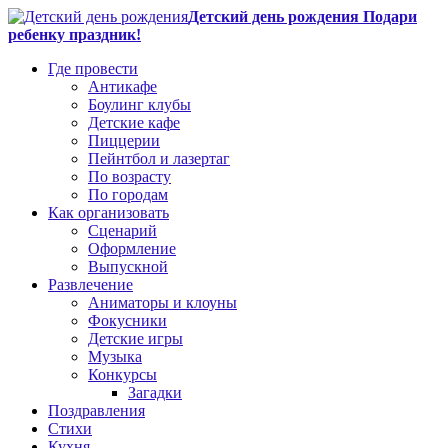
Детский день рождения Подари
ребенку праздник!
Где провести
Антикафе
Боулинг клубы
Детские кафе
Пиццерии
Пейнтбол и лазертаг
По возрасту
По городам
Как организовать
Сценарий
Оформление
Выпускной
Развлечение
Аниматоры и клоуны
Фокусники
Детские игры
Музыка
Конкурсы
Загадки
Поздравления
Стихи
Кухня