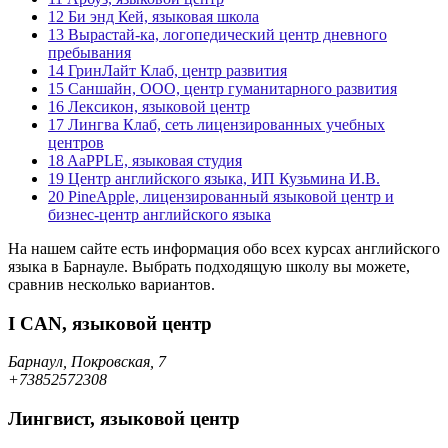
12
Би энд Кей, языковая школа
13
Вырастай-ка, логопедический центр дневного
пребывания
14
ГринЛайт Клаб, центр развития
15
Саншайн, ООО, центр гуманитарного развития
16
Лексикон, языковой центр
17
Лингва Клаб, сеть лицензированных учебных
центров
18
AaPPLE, языковая студия
19
Центр английского языка, ИП Кузьмина И.В.
20
PineApple, лицензированный языковой центр и
бизнес-центр английского языка
На нашем сайте есть информация обо всех курсах английского
языка в Барнауле. Выбрать подходящую школу вы можете,
сравнив несколько вариантов.
I CAN, языковой центр
Барнаул, Покровская, 7
+73852572308
Лингвист, языковой центр