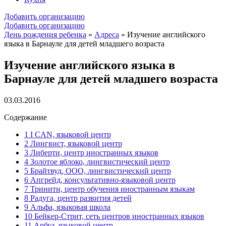
Добавить организацию
Добавить организацию
День рождения ребенка
»
Адреса
»
Изучение английского
языка в Барнауле для детей младшего возраста
Изучение английского языка в
Барнауле для детей младшего возраста
03.03.2016
Содержание
1
I CAN, языковой центр
2
Лингвист, языковой центр
3
Либерти, центр иностранных языков
4
Золотое яблоко, лингвистический центр
5
Брайтвуд, ООО, лингвистический центр
6
Апгрейд, консультативно-языковой центр
7
Тринити, центр обучения иностранным языкам
8
Радуга, центр развития детей
9
Альфа, языковая школа
10
Бейкер-Стрит, сеть центров иностранных языков
11
Арбуз, языковой центр