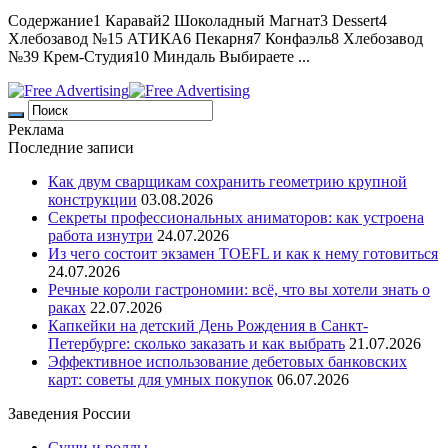
Содержание1 Каравай2 Шоколадный Магнат3 Dessert4
Хлебозавод №15 АТИКА6 Пекарня7 Конфаэль8 Хлебозавод
№39 Крем-Студия10 Миндаль Выбираете ...
Реклама
Последние записи
Как двум сварщикам сохранить геометрию крупной
конструкции
03.08.2026
Секреты профессиональных аниматоров: как устроена
работа изнутри
24.07.2026
Из чего состоит экзамен TOEFL и как к нему готовиться
24.07.2026
Речные короли гастрономии: всё, что вы хотели знать о
раках
22.07.2026
Капкейки на детский День Рождения в Санкт-
Петербурге: сколько заказать и как выбрать
21.07.2026
Эффективное использование дебетовых банковских
карт: советы для умных покупок
06.07.2026
Заведения России
Суши и роллы