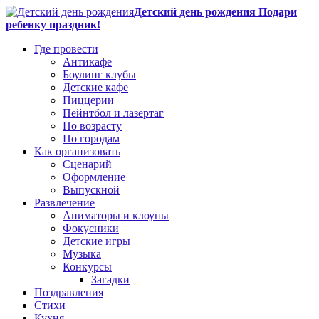
Детский день рождения Подари
ребенку праздник!
Где провести
Антикафе
Боулинг клубы
Детские кафе
Пиццерии
Пейнтбол и лазертаг
По возрасту
По городам
Как организовать
Сценарий
Оформление
Выпускной
Развлечение
Аниматоры и клоуны
Фокусники
Детские игры
Музыка
Конкурсы
Загадки
Поздравления
Стихи
Кухня