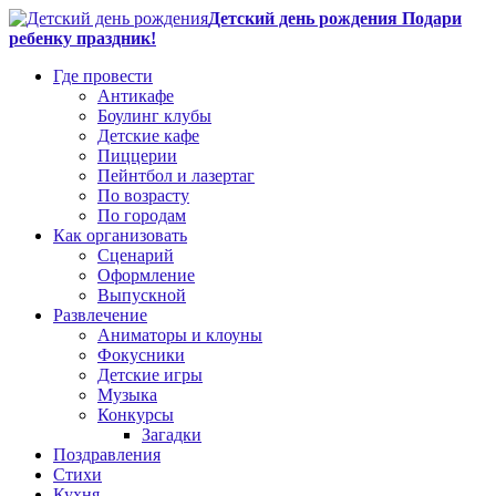
Детский день рождения Подари
ребенку праздник!
Где провести
Антикафе
Боулинг клубы
Детские кафе
Пиццерии
Пейнтбол и лазертаг
По возрасту
По городам
Как организовать
Сценарий
Оформление
Выпускной
Развлечение
Аниматоры и клоуны
Фокусники
Детские игры
Музыка
Конкурсы
Загадки
Поздравления
Стихи
Кухня