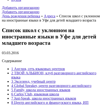
Добавить организацию
Добавить организацию
День рождения ребенка
»
Адреса
»
Список школ с уклонном
на иностранные языки в Уфе для детей младшего возраста
Список школ с уклонном на
иностранные языки в Уфе для детей
младшего возраста
03.03.2016
Содержание
1
Англия, сеть языковых центров
2
ТВОЙ АЛЬБИОН, клуб разговорного английского
языка
3
Экселенд, учебный центр
4
Global Speaker, центр разговорного английского
5
Family, школа иностранных языков
6
Carlos`Club, языковая школа
7
Just-Speak, школа иностранных языков
8
Центр английского и французского языка, ИП