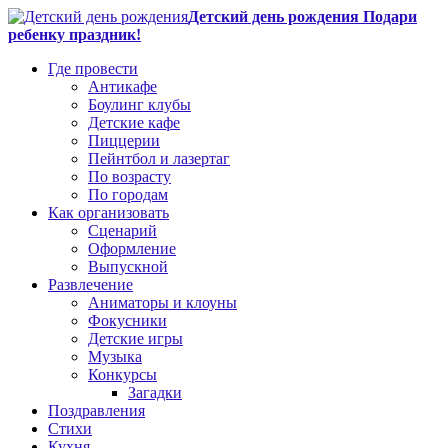
Детский день рождения Подари
ребенку праздник!
Где провести
Антикафе
Боулинг клубы
Детские кафе
Пиццерии
Пейнтбол и лазертаг
По возрасту
По городам
Как организовать
Сценарий
Оформление
Выпускной
Развлечение
Аниматоры и клоуны
Фокусники
Детские игры
Музыка
Конкурсы
Загадки
Поздравления
Стихи
Кухня