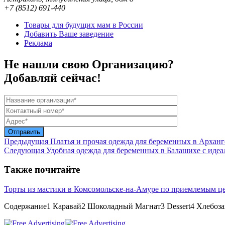
+7 (8512) 691-440
Товары для будущих мам в России
Добавить Ваше заведение
Реклама
Не нашли свою Организацию?
Добавляй сейчас!
Предыдущая
Платья и прочая одежда для беременных в Архан
Следующая
Удобная одежда для беременных в Балашихе с иде
Также почитайте
Торты из мастики в Комсомольске-на-Амуре по приемлемым ц
Содержание1 Каравай2 Шоколадный Магнат3 Dessert4 Хлебоз