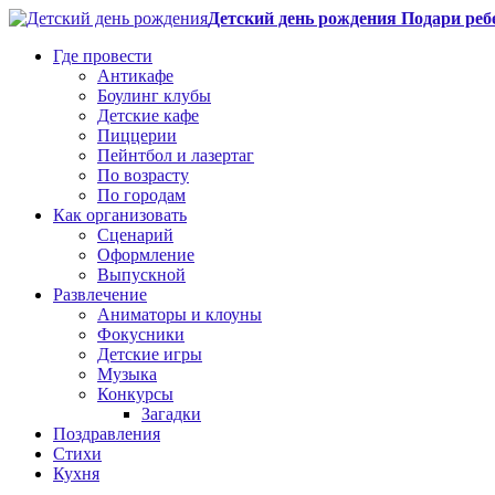
Детский день рождения Подари реб
Где провести
Антикафе
Боулинг клубы
Детские кафе
Пиццерии
Пейнтбол и лазертаг
По возрасту
По городам
Как организовать
Сценарий
Оформление
Выпускной
Развлечение
Аниматоры и клоуны
Фокусники
Детские игры
Музыка
Конкурсы
Загадки
Поздравления
Стихи
Кухня