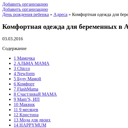
Добавить организацию
Добавить организацию
День рождения ребенка
»
Адреса
»
Комфортная одежда для бер
Комфортная одежда для беременных в 
03.03.2016
Содержание
1
Мамочка
2
АЛЬМА МАМА
3
Chicco
4
Newform
5
Буду Мамой
6
Комфорт
7
FlashMama
8
СчастливаЯ МАМА
9
Mam’S, ИП
10
Маквик
11
9 месяцев
12
Кристина
13
Мода для двоих
14
HAPPYMUM