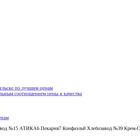
гельске по лучшим ценам
альным соотношением цены и качества
енам
авод №15 АТИКА6 Пекарня7 Конфаэль8 Хлебозавод №39 Крем-Ст