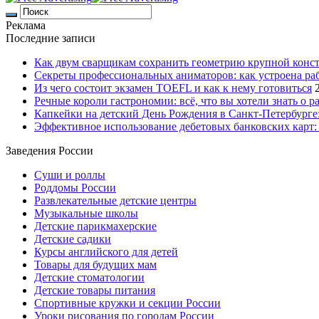
Реклама
Последние записи
Как двум сварщикам сохранить геометрию крупной конс
Секреты профессиональных аниматоров: как устроена ра
Из чего состоит экзамен TOEFL и как к нему готовиться
Речные короли гастрономии: всё, что вы хотели знать о р
Капкейки на детский День Рождения в Санкт-Петербурге: 
Эффективное использование дебетовых банковских карт:
Заведения России
Суши и роллы
Роддомы России
Развлекательные детские центры
Музыкальные школы
Детские парикмахерские
Детские садики
Курсы английского для детей
Товары для будущих мам
Детские стоматологии
Детские товары питания
Спортивные кружки и секции России
Уроки рисования по городам России