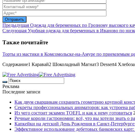
Предыдущая
Одежда для беременных по Грозному высокого ка
Следующая
Удобная одежда для беременных в Иваново по низ
Также почитайте
Торты из мастики в Комсомольске-на-Амуре по приемлемым ц
Содержание1 Каравай2 Шоколадный Магнат3 Dessert4 Хлебоз
Реклама
Последние записи
Как двум сварщикам сохранить геометрию крупной конс
Секреты профессиональных аниматоров: как устроена ра
Из чего состоит экзамен TOEFL и как к нему готовиться
Речные короли гастрономии: всё, что вы хотели знать о р
Капкейки на детский День Рождения в Санкт-Петербурге: 
Эффективное использование дебетовых банковских карт: