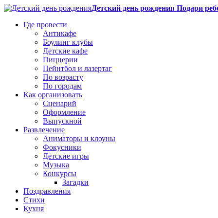
Детский день рождения Подари реб
Где провести
Антикафе
Боулинг клубы
Детские кафе
Пиццерии
Пейнтбол и лазертаг
По возрасту
По городам
Как организовать
Сценарий
Оформление
Выпускной
Развлечение
Аниматоры и клоуны
Фокусники
Детские игры
Музыка
Конкурсы
Загадки
Поздравления
Стихи
Кухня