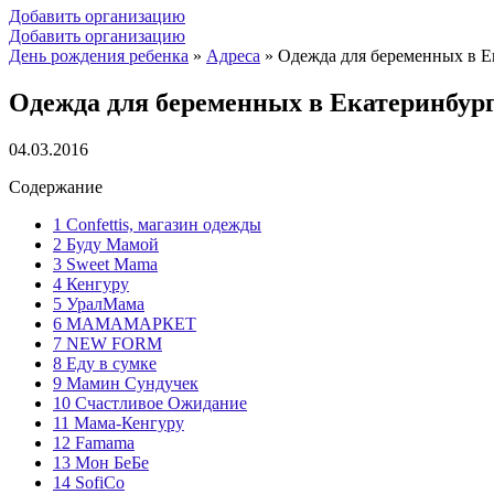
Добавить организацию
Добавить организацию
День рождения ребенка
»
Адреса
»
Одежда для беременных в Е
Одежда для беременных в Екатеринбур
04.03.2016
Содержание
1
Confettis, магазин одежды
2
Буду Мамой
3
Sweet Mama
4
Кенгуру
5
УралМама
6
МАМАМАРКЕТ
7
NEW FORM
8
Еду в сумке
9
Мамин Сундучек
10
Счастливое Ожидание
11
Мама-Кенгуру
12
Famama
13
Мон БеБе
14
SofiCo