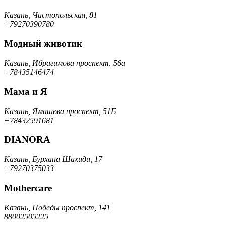
Казань, Чистопольская, 81
+79270390780
Модный животик
Казань, Ибрагимова проспект, 56а
+78435146474
Мама и Я
Казань, Ямашева проспект, 51Б
+78432591681
DIANORA
Казань, Бурхана Шахиди, 17
+79270375033
Mothercare
Казань, Победы проспект, 141
88002505225