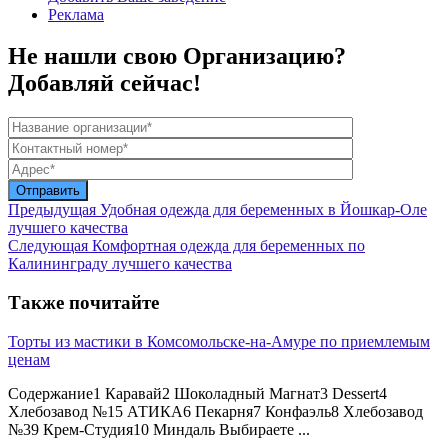
Реклама
Не нашли свою Организацию?
Добавляй сейчас!
Предыдущая
Удобная одежда для беременных в Йошкар-Оле
лучшего качества
Следующая
Комфортная одежда для беременных по
Калининграду лучшего качества
Также почитайте
Торты из мастики в Комсомольске-на-Амуре по приемлемым
ценам
Содержание1 Каравай2 Шоколадный Магнат3 Dessert4
Хлебозавод №15 АТИКА6 Пекарня7 Конфаэль8 Хлебозавод
№39 Крем-Студия10 Миндаль Выбираете ...