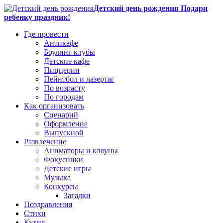
Детский день рождения Подари
ребенку праздник!
Где провести
Антикафе
Боулинг клубы
Детские кафе
Пиццерии
Пейнтбол и лазертаг
По возрасту
По городам
Как организовать
Сценарий
Оформление
Выпускной
Развлечение
Аниматоры и клоуны
Фокусники
Детские игры
Музыка
Конкурсы
Загадки
Поздравления
Стихи
Кухня