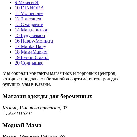
9
Мама и Я
10
DIANORA
11
Mothercare
12
9 месяцев
13
Ожидание
14
Мандаринка
15
Буду мамой
16
Happy-Moms.ru
17
Marika Baby
18
МамаМаркет
19
Бейби Смайл
20
Солнышко
Мы собрали контакты магазинов и торговых центров,
которые предлагают большой ассортимент товаров для
будущих мам в Казани.
Магазин одежды для беременных
Казань, Ямашева проспект, 97
+79274115701
МоднаЯ Мама