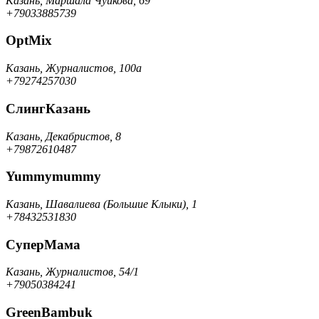
Казань, Маршала Чуйкова, 69
+79033885739
OptMix
Казань, Журналистов, 100а
+79274257030
СлингКазань
Казань, Декабристов, 8
+79872610487
Yummymummy
Казань, Шавалиева (Большие Клыки), 1
+78432531830
СуперМама
Казань, Журналистов, 54/1
+79050384241
GreenBambuk