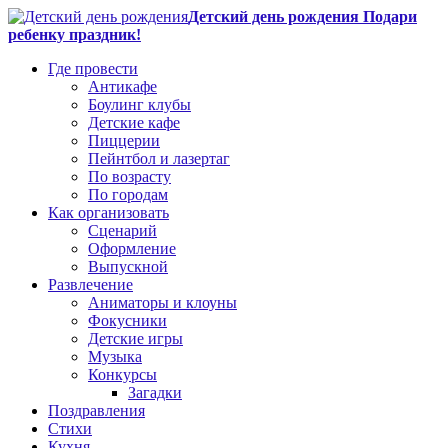
Детский день рождения Подари
ребенку праздник!
Где провести
Антикафе
Боулинг клубы
Детские кафе
Пиццерии
Пейнтбол и лазертаг
По возрасту
По городам
Как организовать
Сценарий
Оформление
Выпускной
Развлечение
Аниматоры и клоуны
Фокусники
Детские игры
Музыка
Конкурсы
Загадки
Поздравления
Стихи
Кухня