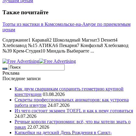
лучшим ценам
Также почитайте
Торты из мастики в Комсомольске-на-Амуре по приемлемым
ценам
Содержание1 Каравай2 Шоколадный Магнат3 Dessert4
Хлебозавод №15 АТИКА6 Пекарня7 Конфаэль8 Хлебозавод
№39 Крем-Студия10 Миндаль Выбираете ...
Реклама
Последние записи
Как двум сварщикам сохранить геометрию крупной
конструкции
03.08.2026
Секреты профессиональных аниматоров: как устроена
работа изнутри
24.07.2026
Из чего состоит экзамен TOEFL и как к нему готовиться
24.07.2026
Речные короли гастрономии: всё, что вы хотели знать о
раках
22.07.2026
Капкейки на детский День Рождения в Санкт-