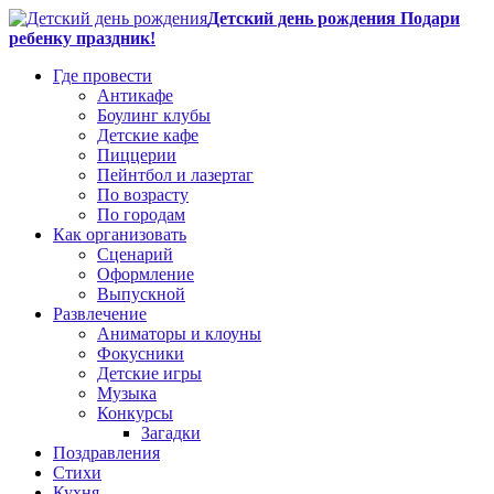
Детский день рождения Подари
ребенку праздник!
Где провести
Антикафе
Боулинг клубы
Детские кафе
Пиццерии
Пейнтбол и лазертаг
По возрасту
По городам
Как организовать
Сценарий
Оформление
Выпускной
Развлечение
Аниматоры и клоуны
Фокусники
Детские игры
Музыка
Конкурсы
Загадки
Поздравления
Стихи
Кухня