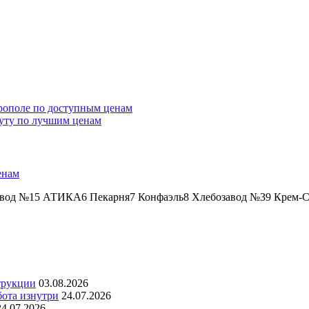
рополе по доступным ценам
уту по лучшим ценам
енам
авод №15 АТИКА6 Пекарня7 Конфаэль8 Хлебозавод №39 Крем-Ст
трукции
03.08.2026
бота изнутри
24.07.2026
24.07.2026