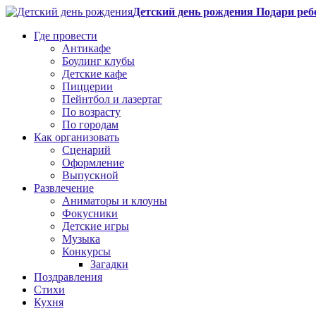
Детский день рождения Подари реб
Где провести
Антикафе
Боулинг клубы
Детские кафе
Пиццерии
Пейнтбол и лазертаг
По возрасту
По городам
Как организовать
Сценарий
Оформление
Выпускной
Развлечение
Аниматоры и клоуны
Фокусники
Детские игры
Музыка
Конкурсы
Загадки
Поздравления
Стихи
Кухня