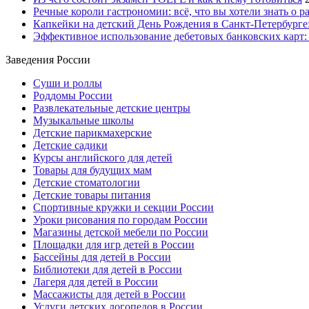
Речные короли гастрономии: всё, что вы хотели знать о р
Капкейки на детский День Рождения в Санкт-Петербурге: 
Эффективное использование дебетовых банковских карт:
Заведения России
Суши и роллы
Роддомы России
Развлекательные детские центры
Музыкальные школы
Детские парикмахерские
Детские садики
Курсы английского для детей
Товары для будущих мам
Детские стоматологии
Детские товары питания
Спортивные кружки и секции России
Уроки рисования по городам России
Магазины детской мебели по России
Площадки для игр детей в России
Бассейны для детей в России
Библиотеки для детей в России
Лагеря для детей в России
Массажисты для детей в России
Услуги детских логопедов в России