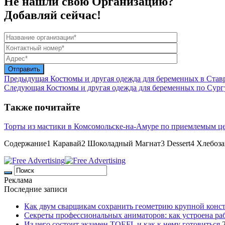
Не нашли свою Организацию?
Добавляй сейчас!
Предыдущая
Костюмы и другая одежда для беременных в Став
Следующая
Костюмы и другая одежда для беременных по Сург
Также почитайте
Торты из мастики в Комсомольске-на-Амуре по приемлемым ц
Содержание1 Каравай2 Шоколадный Магнат3 Dessert4 Хлебоз
Реклама
Последние записи
Как двум сварщикам сохранить геометрию крупной конс
Секреты профессиональных аниматоров: как устроена ра
Из чего состоит экзамен TOEFL и как к нему готовиться