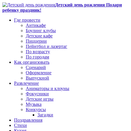
Детский день рождения Подари
ребенку праздник!
Где провести
Антикафе
Боулинг клубы
Детские кафе
Пиццерии
Пейнтбол и лазертаг
По возрасту
По городам
Как организовать
Сценарий
Оформление
Выпускной
Развлечение
Аниматоры и клоуны
Фокусники
Детские игры
Музыка
Конкурсы
Загадки
Поздравления
Стихи
Кухня