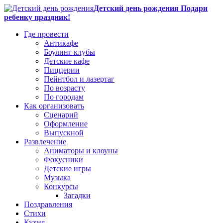
Детский день рождения Подари
ребенку праздник!
Где провести
Антикафе
Боулинг клубы
Детские кафе
Пиццерии
Пейнтбол и лазертаг
По возрасту
По городам
Как организовать
Сценарий
Оформление
Выпускной
Развлечение
Аниматоры и клоуны
Фокусники
Детские игры
Музыка
Конкурсы
Загадки
Поздравления
Стихи
Кухня