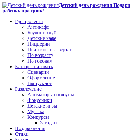
Детский день рождения Подари
ребенку праздник!
Где провести
Антикафе
Боулинг клубы
Детские кафе
Пиццерии
Пейнтбол и лазертаг
По возрасту
По городам
Как организовать
Сценарий
Оформление
Выпускной
Развлечение
Аниматоры и клоуны
Фокусники
Детские игры
Музыка
Конкурсы
Загадки
Поздравления
Стихи
Кухня