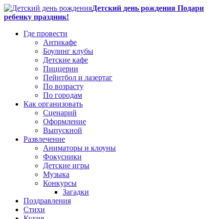
Детский день рождения Подари
ребенку праздник!
Где провести
Антикафе
Боулинг клубы
Детские кафе
Пиццерии
Пейнтбол и лазертаг
По возрасту
По городам
Как организовать
Сценарий
Оформление
Выпускной
Развлечение
Аниматоры и клоуны
Фокусники
Детские игры
Музыка
Конкурсы
Загадки
Поздравления
Стихи
Кухня