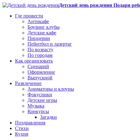
Детский день рождения Подари реб
Где провести
Антикафе
Боулинг клубы
Детские кафе
Пиццерии
Пейнтбол и лазертаг
По возрасту
По городам
Как организовать
Сценарий
Оформление
Выпускной
Развлечение
Аниматоры и клоуны
Фокусники
Детские игры
Музыка
Конкурсы
Загадки
Поздравления
Стихи
Кухня