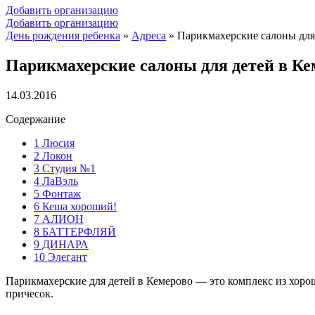
Добавить организацию
Добавить организацию
День рождения ребенка
»
Адреса
»
Парикмахерские салоны для
Парикмахерские салоны для детей в Ке
14.03.2016
Содержание
1
Люсия
2
Локон
3
Студия №1
4
ЛаВэль
5
Фонтаж
6
Кеша хороший!
7
АЛИОН
8
БАТТЕРФЛЯЙ
9
ДИНАРА
10
Элегант
Парикмахерские для детей в Кемерово — это комплекс из хоро
причесок.