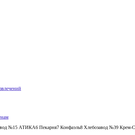
азвлечений
енам
авод №15 АТИКА6 Пекарня7 Конфаэль8 Хлебозавод №39 Крем-Ст