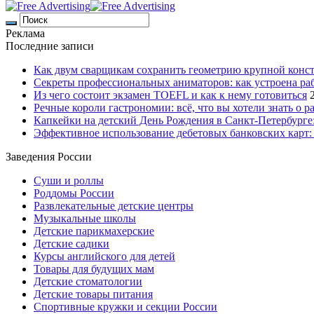
Реклама
Последние записи
Как двум сварщикам сохранить геометрию крупной конс
Секреты профессиональных аниматоров: как устроена ра
Из чего состоит экзамен TOEFL и как к нему готовиться
Речные короли гастрономии: всё, что вы хотели знать о р
Капкейки на детский День Рождения в Санкт-Петербурге: 
Эффективное использование дебетовых банковских карт:
Заведения России
Суши и роллы
Роддомы России
Развлекательные детские центры
Музыкальные школы
Детские парикмахерские
Детские садики
Курсы английского для детей
Товары для будущих мам
Детские стоматологии
Детские товары питания
Спортивные кружки и секции России