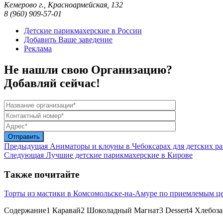
Кемерово г., Красноармейская, 132
8 (960) 909-57-01
Детские парикмахерские в России
Добавить Ваше заведение
Реклама
Не нашли свою Организацию?
Добавляй сейчас!
Предыдущая
Аниматоры и клоуны в Чебоксарах для детских р
Следующая
Лучшие детские парикмахерские в Кирове
Также почитайте
Торты из мастики в Комсомольске-на-Амуре по приемлемым ц
Содержание1 Каравай2 Шоколадный Магнат3 Dessert4 Хлебоз