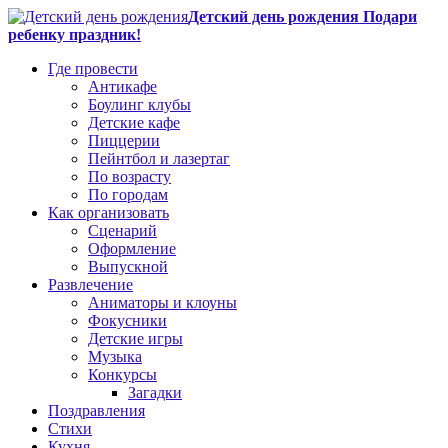
Детский день рождения Подари
ребенку праздник!
Где провести
Антикафе
Боулинг клубы
Детские кафе
Пиццерии
Пейнтбол и лазертаг
По возрасту
По городам
Как организовать
Сценарий
Оформление
Выпускной
Развлечение
Аниматоры и клоуны
Фокусники
Детские игры
Музыка
Конкурсы
Загадки
Поздравления
Стихи
Кухня