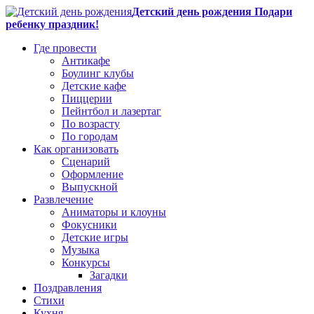
Детский день рождения Подари
ребенку праздник!
Где провести
Антикафе
Боулинг клубы
Детские кафе
Пиццерии
Пейнтбол и лазертаг
По возрасту
По городам
Как организовать
Сценарий
Оформление
Выпускной
Развлечение
Аниматоры и клоуны
Фокусники
Детские игры
Музыка
Конкурсы
Загадки
Поздравления
Стихи
Кухня