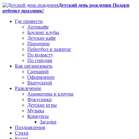
Детский день рождения Подари
ребенку праздник!
Где провести
Антикафе
Боулинг клубы
Детские кафе
Пиццерии
Пейнтбол и лазертаг
По возрасту
По городам
Как организовать
Сценарий
Оформление
Выпускной
Развлечение
Аниматоры и клоуны
Фокусники
Детские игры
Музыка
Конкурсы
Загадки
Поздравления
Стихи
Кухня