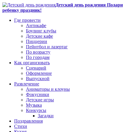
Детский день рождения Подари
ребенку праздник!
Где провести
Антикафе
Боулинг клубы
Детские кафе
Пиццерии
Пейнтбол и лазертаг
По возрасту
По городам
Как организовать
Сценарий
Оформление
Выпускной
Развлечение
Аниматоры и клоуны
Фокусники
Детские игры
Музыка
Конкурсы
Загадки
Поздравления
Стихи
Кухня