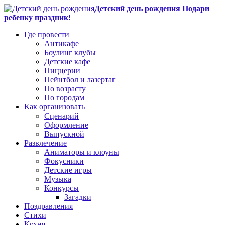
Детский день рождения Подари
ребенку праздник!
Где провести
Антикафе
Боулинг клубы
Детские кафе
Пиццерии
Пейнтбол и лазертаг
По возрасту
По городам
Как организовать
Сценарий
Оформление
Выпускной
Развлечение
Аниматоры и клоуны
Фокусники
Детские игры
Музыка
Конкурсы
Загадки
Поздравления
Стихи
Кухня