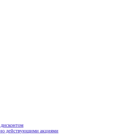
с дисконтом
нно действующими акциями