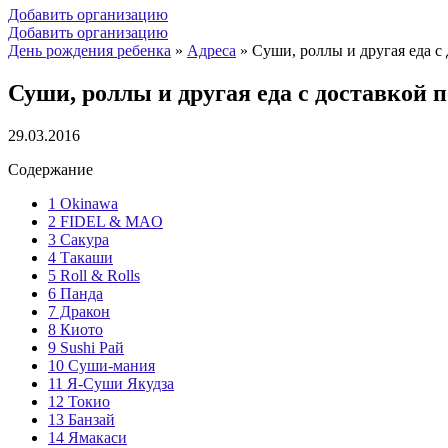
Добавить организацию
Добавить организацию
День рождения ребенка
»
Адреса
»
Суши, роллы и другая еда с
Суши, роллы и другая еда с доставкой 
29.03.2016
Содержание
1
Okinawa
2
FIDEL & MAO
3
Сакура
4
Такаши
5
Roll & Rolls
6
Панда
7
Дракон
8
Киото
9
Sushi Рай
10
Суши-мания
11
Я-Суши Якудза
12
Токио
13
Банзай
14
Ямакаси