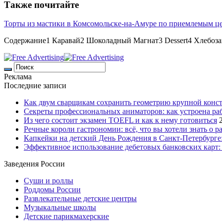
Также почитайте
Торты из мастики в Комсомольске-на-Амуре по приемлемым ц
Содержание1 Каравай2 Шоколадный Магнат3 Dessert4 Хлебоз
Реклама
Последние записи
Как двум сварщикам сохранить геометрию крупной конс
Секреты профессиональных аниматоров: как устроена ра
Из чего состоит экзамен TOEFL и как к нему готовиться
Речные короли гастрономии: всё, что вы хотели знать о р
Капкейки на детский День Рождения в Санкт-Петербурге: 
Эффективное использование дебетовых банковских карт:
Заведения России
Суши и роллы
Роддомы России
Развлекательные детские центры
Музыкальные школы
Детские парикмахерские