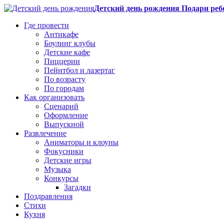
Детский день рождения Подари реб
Где провести
Антикафе
Боулинг клубы
Детские кафе
Пиццерии
Пейнтбол и лазертаг
По возрасту
По городам
Как организовать
Сценарий
Оформление
Выпускной
Развлечение
Аниматоры и клоуны
Фокусники
Детские игры
Музыка
Конкурсы
Загадки
Поздравления
Стихи
Кухня