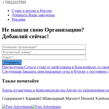
+73522227555
Суши и роллы в России
Добавить Ваше заведение
Реклама
Не нашли свою Организацию?
Добавляй сейчас!
Предыдущая
Сеты и суши от шеф повара в Красноярске со све
Следующая
Заказать оригинальные сеты в Курске с постоянн
Также почитайте
Торты из мастики в Комсомольске-на-Амуре по приемлемым ц
Содержание1 Каравай2 Шоколадный Магнат3 Dessert4 Хлебоз