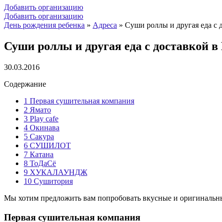
Добавить организацию
Добавить организацию
День рождения ребенка
»
Адреса
»
Суши роллы и другая еда с
Суши роллы и другая еда с доставкой 
30.03.2016
Содержание
1
Первая сушительная компания
2
Ямато
3
Play cafe
4
Окинава
5
Сакура
6
СУШИЛОТ
7
Катана
8
ТоДаСё
9
ХУКАЛАУНДЖ
10
Сушитория
Мы хотим предложить вам попробовать вкусные и оригинальные
Первая сушительная компания