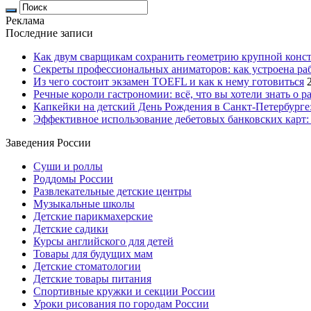
Реклама
Последние записи
Как двум сварщикам сохранить геометрию крупной конс
Секреты профессиональных аниматоров: как устроена ра
Из чего состоит экзамен TOEFL и как к нему готовиться
Речные короли гастрономии: всё, что вы хотели знать о р
Капкейки на детский День Рождения в Санкт-Петербурге: 
Эффективное использование дебетовых банковских карт:
Заведения России
Суши и роллы
Роддомы России
Развлекательные детские центры
Музыкальные школы
Детские парикмахерские
Детские садики
Курсы английского для детей
Товары для будущих мам
Детские стоматологии
Детские товары питания
Спортивные кружки и секции России
Уроки рисования по городам России