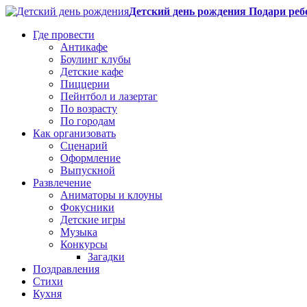
Детский день рождения Подари реб
Где провести
Антикафе
Боулинг клубы
Детские кафе
Пиццерии
Пейнтбол и лазертаг
По возрасту
По городам
Как организовать
Сценарий
Оформление
Выпускной
Развлечение
Аниматоры и клоуны
Фокусники
Детские игры
Музыка
Конкурсы
Загадки
Поздравления
Стихи
Кухня