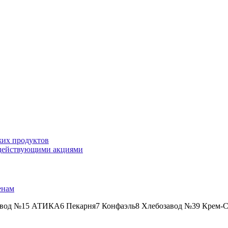
жих продуктов
о действующими акциями
енам
авод №15 АТИКА6 Пекарня7 Конфаэль8 Хлебозавод №39 Крем-Ст