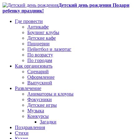
Детский день рождения Подари
ребенку праздник!
Где провести
Антикафе
Боулинг клубы
Детские кафе
Пиццерии
Пейнтбол и лазертаг
По возрасту
По городам
Как организовать
Сценарий
Оформление
Выпускной
Развлечение
Аниматоры и клоуны
Фокусники
Детские игры
Музыка
Конкурсы
Загадки
Поздравления
Стихи
Кухня