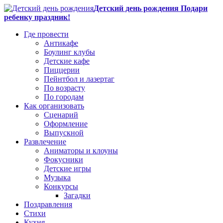
Детский день рождения Подари
ребенку праздник!
Где провести
Антикафе
Боулинг клубы
Детские кафе
Пиццерии
Пейнтбол и лазертаг
По возрасту
По городам
Как организовать
Сценарий
Оформление
Выпускной
Развлечение
Аниматоры и клоуны
Фокусники
Детские игры
Музыка
Конкурсы
Загадки
Поздравления
Стихи
Кухня