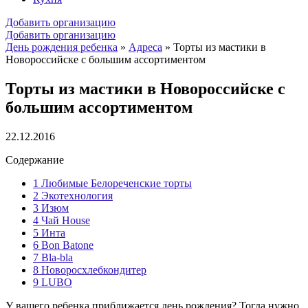
Добавить организацию
Добавить организацию
День рождения ребенка
»
Адреса
»
Торты из мастики в
Новороссийске с большим ассортиментом
Торты из мастики в Новороссийске с
большим ассортиментом
22.12.2016
Содержание
1
Любимые Белореченские торты
2
Экотехнология
3
Изюм
4
Чай House
5
Инта
6
Bon Batone
7
Bla-bla
8
Новоросхлебкондитер
9
LUBO
У вашего ребенка приближается день рождения? Тогда нужно