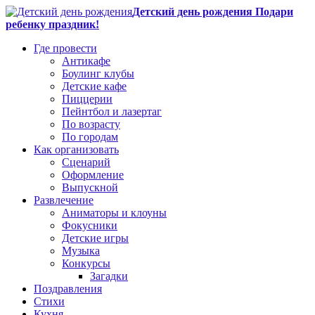
Детский день рождения Подари
ребенку праздник!
Где провести
Антикафе
Боулинг клубы
Детские кафе
Пиццерии
Пейнтбол и лазертаг
По возрасту
По городам
Как организовать
Сценарий
Оформление
Выпускной
Развлечение
Аниматоры и клоуны
Фокусники
Детские игры
Музыка
Конкурсы
Загадки
Поздравления
Стихи
Кухня