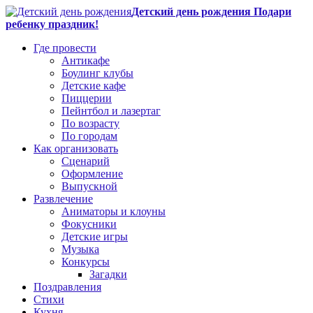
Детский день рождения Подари
ребенку праздник!
Где провести
Антикафе
Боулинг клубы
Детские кафе
Пиццерии
Пейнтбол и лазертаг
По возрасту
По городам
Как организовать
Сценарий
Оформление
Выпускной
Развлечение
Аниматоры и клоуны
Фокусники
Детские игры
Музыка
Конкурсы
Загадки
Поздравления
Стихи
Кухня