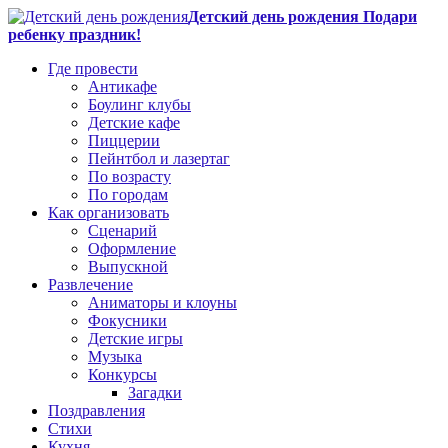
Детский день рождения Подари
ребенку праздник!
Где провести
Антикафе
Боулинг клубы
Детские кафе
Пиццерии
Пейнтбол и лазертаг
По возрасту
По городам
Как организовать
Сценарий
Оформление
Выпускной
Развлечение
Аниматоры и клоуны
Фокусники
Детские игры
Музыка
Конкурсы
Загадки
Поздравления
Стихи
Кухня