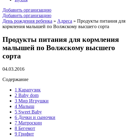
Добавить организацию
Добавить организацию
День рождения ребенка
»
Адреса
»
Продукты питания для
кормления малышей по Волжскому высшего сорта
Продукты питания для кормления
малышей по Волжскому высшего
сорта
04.03.2016
Содержание
1
Карапузик
2
Baby dom
3
Мир Игрушки
4
Малыш
5
Sweet Baby
6
Дочки и сыночки
7
Матроскин
8
Бегемот
9
Грифит