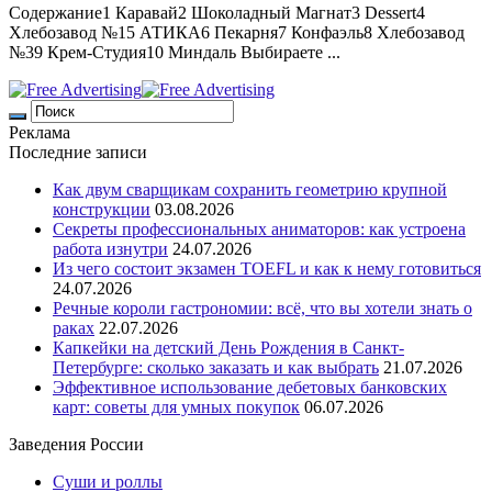
Содержание1 Каравай2 Шоколадный Магнат3 Dessert4
Хлебозавод №15 АТИКА6 Пекарня7 Конфаэль8 Хлебозавод
№39 Крем-Студия10 Миндаль Выбираете ...
Реклама
Последние записи
Как двум сварщикам сохранить геометрию крупной
конструкции
03.08.2026
Секреты профессиональных аниматоров: как устроена
работа изнутри
24.07.2026
Из чего состоит экзамен TOEFL и как к нему готовиться
24.07.2026
Речные короли гастрономии: всё, что вы хотели знать о
раках
22.07.2026
Капкейки на детский День Рождения в Санкт-
Петербурге: сколько заказать и как выбрать
21.07.2026
Эффективное использование дебетовых банковских
карт: советы для умных покупок
06.07.2026
Заведения России
Суши и роллы