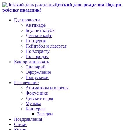
Детский день рождения Подари
ребенку праздник!
Где провести
Антикафе
Боулинг клубы
Детские кафе
Пиццерии
Пейнтбол и лазертаг
По возрасту
По городам
Как организовать
Сценарий
Оформление
Выпускной
Развлечение
Аниматоры и клоуны
Фокусники
Детские игры
Музыка
Конкурсы
Загадки
Поздравления
Стихи
Кухня