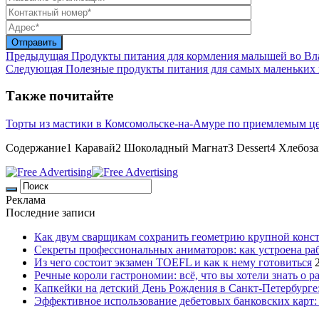
Предыдущая
Продукты питания для кормления малышей во Вла
Следующая
Полезные продукты питания для самых маленьких п
Также почитайте
Торты из мастики в Комсомольске-на-Амуре по приемлемым ц
Содержание1 Каравай2 Шоколадный Магнат3 Dessert4 Хлебоз
Реклама
Последние записи
Как двум сварщикам сохранить геометрию крупной конс
Секреты профессиональных аниматоров: как устроена ра
Из чего состоит экзамен TOEFL и как к нему готовиться
Речные короли гастрономии: всё, что вы хотели знать о р
Капкейки на детский День Рождения в Санкт-Петербурге: 
Эффективное использование дебетовых банковских карт: