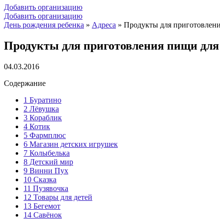
Добавить организацию
Добавить организацию
День рождения ребенка
»
Адреса
»
Продукты для приготовлени
Продукты для приготовления пищи для
04.03.2016
Содержание
1
Буратино
2
Лёвушка
3
Кораблик
4
Котик
5
Фармплюс
6
Магазин детских игрушек
7
Колыбелька
8
Детский мир
9
Винни Пух
10
Сказка
11
Пузявочка
12
Товары для детей
13
Бегемот
14
Савёнок