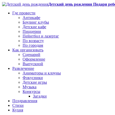
Детский день рождения Подари реб
Где провести
Антикафе
Боулинг клубы
Детские кафе
Пиццерии
Пейнтбол и лазертаг
По возрасту
По городам
Как организовать
Сценарий
Оформление
Выпускной
Развлечение
Аниматоры и клоуны
Фокусники
Детские игры
Музыка
Конкурсы
Загадки
Поздравления
Стихи
Кухня