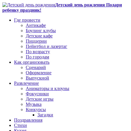
Детский день рождения Подари
ребенку праздник!
Где провести
Антикафе
Боулинг клубы
Детские кафе
Пиццерии
Пейнтбол и лазертаг
По возрасту
По городам
Как организовать
Сценарий
Оформление
Выпускной
Развлечение
Аниматоры и клоуны
Фокусники
Детские игры
Музыка
Конкурсы
Загадки
Поздравления
Стихи
Кухня