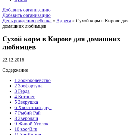
Добавить организацию
Добавить организацию
День рождения ребенка
»
Адреса
»
Сухой корм в Кирове для
домашних любимцев
Сухой корм в Кирове для домашних
любимцев
22.12.2016
Содержание
1
Зоокоролевство
2
Зоофортуна
3
Герда
4
Котопес
5
Зверушка
6
Хвостатый друг
7
Рыбий Рай
8
Зверолаш
9
Живой Уголок
10
zoo43.ru
11
ЗооЛиния