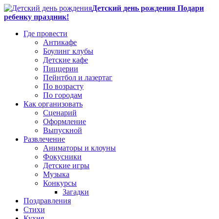
Детский день рождения Подари
ребенку праздник!
Где провести
Антикафе
Боулинг клубы
Детские кафе
Пиццерии
Пейнтбол и лазертаг
По возрасту
По городам
Как организовать
Сценарий
Оформление
Выпускной
Развлечение
Аниматоры и клоуны
Фокусники
Детские игры
Музыка
Конкурсы
Загадки
Поздравления
Стихи
Кухня