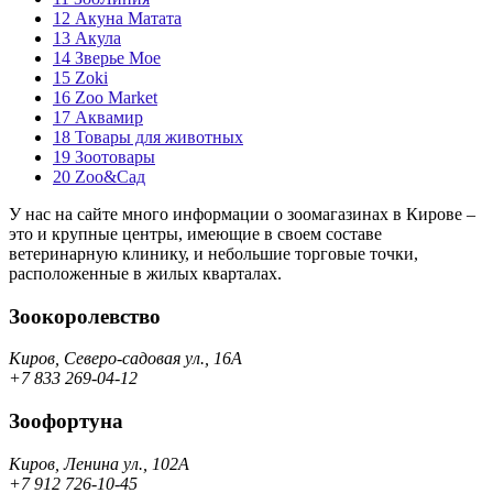
12
Акуна Матата
13
Акула
14
Зверье Мое
15
Zoki
16
Zoo Market
17
Аквамир
18
Товары для животных
19
Зоотовары
20
Zoo&Сад
У нас на сайте много информации о зоомагазинах в Кирове –
это и крупные центры, имеющие в своем составе
ветеринарную клинику, и небольшие торговые точки,
расположенные в жилых кварталах.
Зоокоролевство
Киров, Северо-садовая ул., 16А
+7 833 269-04-12
Зоофортуна
Киров, Ленина ул., 102А
+7 912 726-10-45