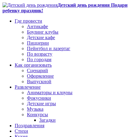
Детский день рождения Подари
ребенку праздник!
Где провести
Антикафе
Боулинг клубы
Детские кафе
Пиццерии
Пейнтбол и лазертаг
По возрасту
По городам
Как организовать
Сценарий
Оформление
Выпускной
Развлечение
Аниматоры и клоуны
Фокусники
Детские игры
Музыка
Конкурсы
Загадки
Поздравления
Стихи
Кухня