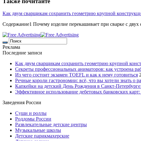
Также почитайте
Как двум сварщикам сохранить геометрию крупной конструкц
Содержание1 Почему изделие перекашивает при сварке с двух с
Реклама
Последние записи
Как двум сварщикам сохранить геометрию крупной конс
Секреты профессиональных аниматоров: как устроена ра
Из чего состоит экзамен TOEFL и как к нему готовиться
Речные короли гастрономии: всё, что вы хотели знать о р
Капкейки на детский День Рождения в Санкт-Петербурге: 
Эффективное использование дебетовых банковских карт:
Заведения России
Суши и роллы
Роддомы России
Развлекательные детские центры
Музыкальные школы
Детские парикмахерские