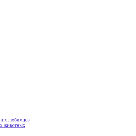
шних любимцев
их животных