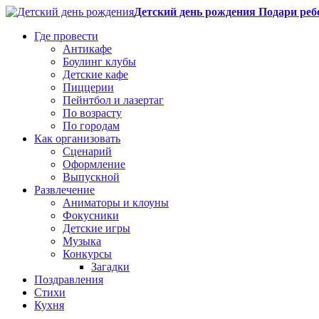
Детский день рождения Подари реб
Где провести
Антикафе
Боулинг клубы
Детские кафе
Пиццерии
Пейнтбол и лазертаг
По возрасту
По городам
Как организовать
Сценарий
Оформление
Выпускной
Развлечение
Аниматоры и клоуны
Фокусники
Детские игры
Музыка
Конкурсы
Загадки
Поздравления
Стихи
Кухня