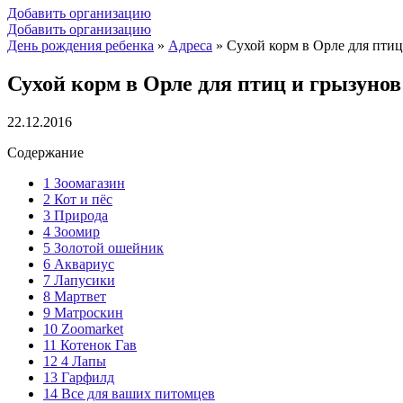
Добавить организацию
Добавить организацию
День рождения ребенка
»
Адреса
»
Сухой корм в Орле для птиц
Сухой корм в Орле для птиц и грызунов
22.12.2016
Содержание
1
Зоомагазин
2
Кот и пёс
3
Природа
4
Зоомир
5
Золотой ошейник
6
Аквариус
7
Лапусики
8
Мартвет
9
Матроскин
10
Zoomarket
11
Котенок Гав
12
4 Лапы
13
Гарфилд
14
Все для ваших питомцев