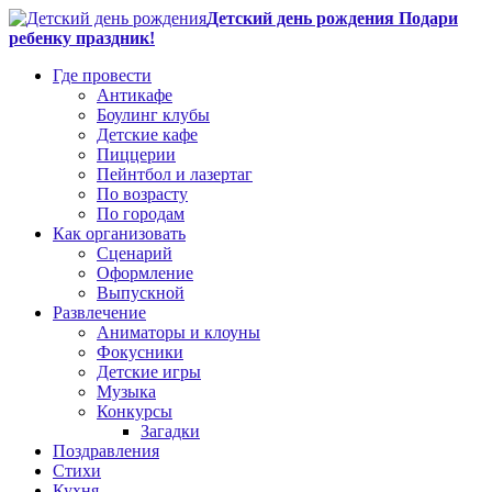
Детский день рождения Подари
ребенку праздник!
Где провести
Антикафе
Боулинг клубы
Детские кафе
Пиццерии
Пейнтбол и лазертаг
По возрасту
По городам
Как организовать
Сценарий
Оформление
Выпускной
Развлечение
Аниматоры и клоуны
Фокусники
Детские игры
Музыка
Конкурсы
Загадки
Поздравления
Стихи
Кухня